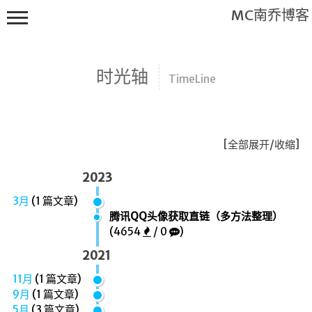
MC南乔博客
时光轴
TimeLine
[
全部展开/收缩
]
关于本站
2023
友情链接
3月
(
1
篇文章)
友情协议
腾讯QQ头像获取直链（多方法整理）
(4654
/ 0
)
归档
2021
时光轴
11月
(
1
篇文章)
注册
9月
(
1
篇文章)
5月
(
3
篇文章)