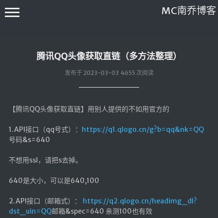
MC南乔博客
腾讯QQ头像获取直链（多方法整理）
发布于 2023-03-03 4655 次阅读
【腾讯QQ头像获取直链】用别人提供的不如用官方的
关于本站
友情链接
1.API接口（qq号式）：
https://q1.qlogo.cn/g?b=qq&nk=QQ
号码&s=640
友情协议
不想用ssl，请把s去掉。
归档
640是大小，可以是640,100
时光轴
2.API接口（邮箱式）：
https://q2.qlogo.cn/headimg_dl?
注册
dst_uin=QQ
邮箱&spec=640 亲测100也有效