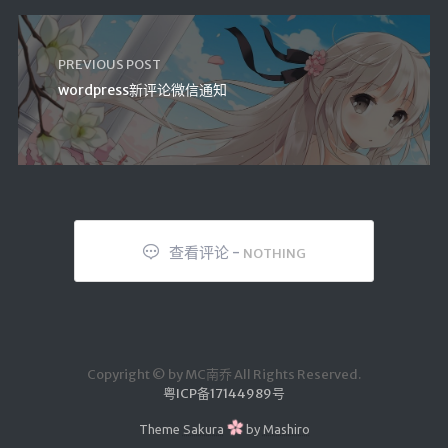
PREVIOUS POST
wordpress新评论微信通知
查看评论 -
NOTHING
Copyright © by MC南乔 All Rights Reserved.
粤ICP备17144989号
Theme
Sakura
by
Mashiro