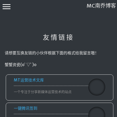
MC南乔博客
友情链接
请想要互换友链的小伙伴根据下面的格式给我留言嗷！
关于本站
蟹蟹资瓷(oﾟ▽ﾟ)o
友情链接
友情协议
MT运营技术文库
归档
一个专注于分享新媒体运营技术的站点
时光轴
一键腾讯签到
注册