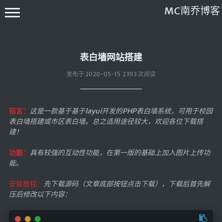
MC南乔博客
表白墙网站搭建
发布于 2020-05-15 2393 次阅读
前言：
这是一款基于基于layui开发的PHP表白墙系统，可用于校园
关于本站
表白墙搭建或市区表白墙。总之适用途径较大，欢迎各位下载搭
友情链接
建！
友情协议
功能
：
具有较强的互动性功能，在第一版的基础上加入图片上传功
能。
归档
安装教程：
先下载源码（文章底部按钮点击下载），下载后首先解
时光轴
压后修改以下内容：
注册