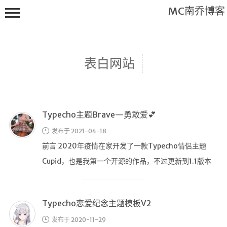
MC南乔博客
表白网站
Typecho主题Brave—勇敢爱💕
关于本站
发布于 2021-04-18
友情链接
前言 2020年疫情在家开发了一款Typecho情侣主题
友情协议
Cupid，也是我第一个开源的作品，不过更新到1.1版本
后就夭折了&nbs …
归档
时光轴
Typecho恋爱纪念主题模板V2
注册
发布于 2020-11-29