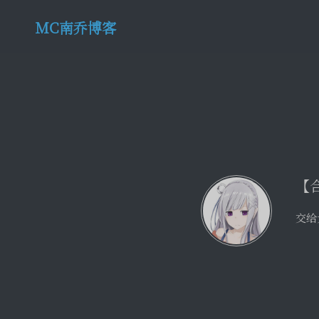
MC南乔博客
【
交给