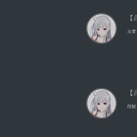
【
从零
【
用腻